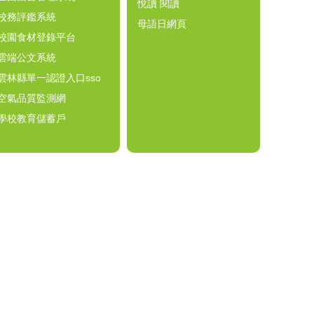
悅讀 閱讀
校務評鑑系統
母語日網頁
校園食材登錄平台
雲端公文系統
雲林縣單一認證入口sso
空氣品質監測網
學校教育儲蓄戶