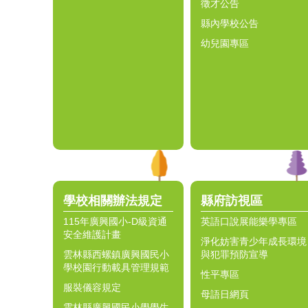
徵才公告
縣內學校公告
幼兒園專區
學校相關辦法規定
縣府訪視區
115年廣興國小-D級資通
英語口說展能樂學專區
安全維護計畫
淨化妨害青少年成長環境
雲林縣西螺鎮廣興國民小
與犯罪預防宣導
學校園行動載具管理規範
性平專區
服裝儀容規定
母語日網頁
雲林縣廣興國民小學學生