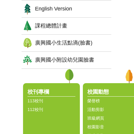
English Version
課程總體計畫
廣興國小生活點滴(臉書)
廣興國小附設幼兒園臉書
:::
校刊專欄
校園動態
113校刊
榮譽榜
112校刊
活動剪影
班級網頁
校園影音