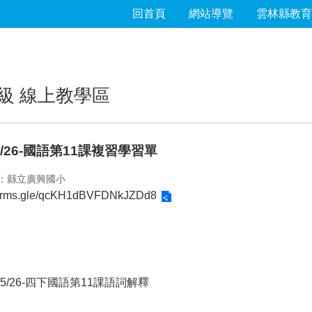
回首頁
網站導覽
雲林縣教育
級 線上教學區
/5/26-國語第11課複習學習單
：縣立廣興國小
/forms.gle/qcKH1dBVFDNkJZDd8
1/5/26-四下國語第11課語詞解釋