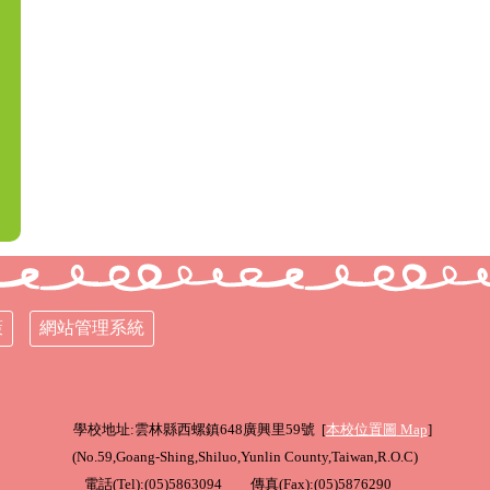
策
網站管理系統
學校地址:雲林縣西螺鎮648廣興里59號 [
本校位置圖
Map
]
(
No.59,Goang-Shing,Shiluo,Yunlin County,Taiwan,R.O.C
)
電話(Tel):(05)5863094 傳真(Fax):(05)5876290