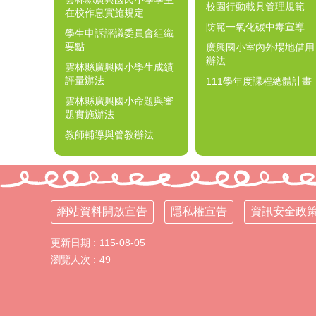
校園行動載具管理規範
在校作息實施規定
防範一氧化碳中毒宣導
學生申訴評議委員會組織
要點
廣興國小室內外場地借用
辦法
雲林縣廣興國小學生成績
評量辦法
111學年度課程總體計畫
雲林縣廣興國小命題與審
題實施辦法
教師輔導與管教辦法
網站資料開放宣告
隱私權宣告
資訊安全政
更新日期
115-08-05
瀏覽人次
49