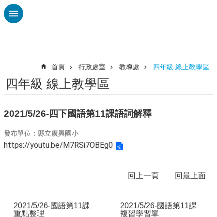
跳到主要內容區塊
進
階
搜
尋
首頁
行政處室
教導處
四年級 線上教學區
四年級 線上教學區
認
識
廣
2021/5/26-四下國語第11課語詞解釋
興
發布單位：縣立廣興國小
校
https://youtu.be/M7RSi7OBEg0
刊
專
欄
回上一頁
回最上面
校
園
2021/5/26-國語第11課
2021/5/26-國語第11課
動
重點整理
複習學習單
態