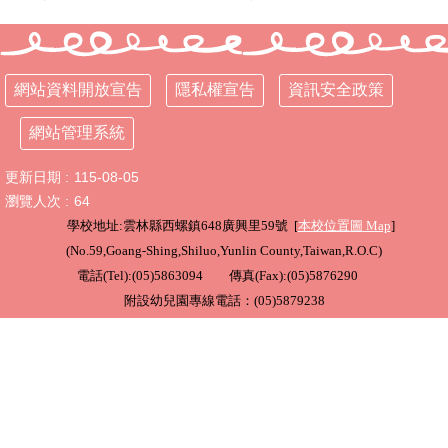
行
政
處
網站資料開放宣告
隱私權宣告
資訊安全政策
室
網站管理系統
課
程
更新日期
115-08-05
專
區
瀏覽人次
64
學校地址:雲林縣西螺鎮648廣興里59號 [
本校位置圖
Map
]
校
(
No.59,Goang-Shing,Shiluo,Yunlin County,Taiwan,R.O.C
)
務
電話(Tel):(05)5863094 傳真(Fax):(05)5876290
E
化
附設幼兒園專線電話：(05)5879238
學
校
相
關
網
頁