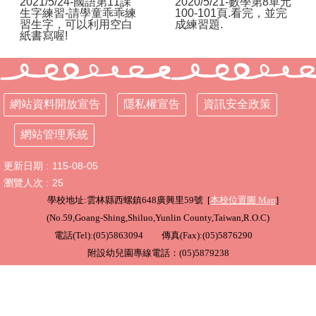
2021/5/24-國語第11課
2020/5/21-數學第8單元
生字練習-請學童乖乖練
100-101頁.看完，並完
習生字，可以利用空白
成練習題.
行
紙書寫喔!
政
處
室
課
網站資料開放宣告
隱私權宣告
資訊安全政策
程
專
網站管理系統
區
更新日期
115-08-05
校
務
瀏覽人次
25
E
學校地址:雲林縣西螺鎮648廣興里59號 [
本校位置圖
Map
]
化
(
No.59,Goang-Shing,Shiluo,Yunlin County,Taiwan,R.O.C
)
電話(Tel):(05)5863094 傳真(Fax):(05)5876290
學
校
附設幼兒園專線電話：(05)5879238
相
關
網
頁