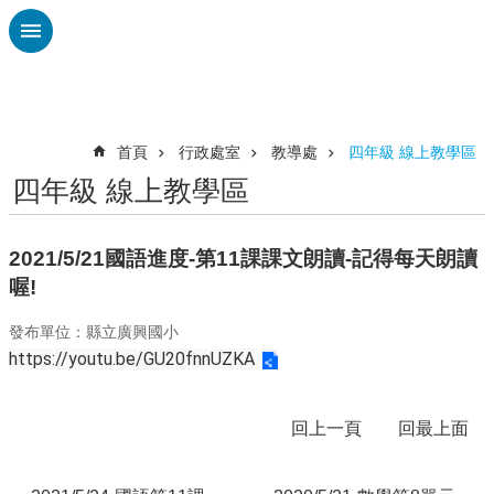
跳到主要內容區塊
進
階
搜
尋
首頁
行政處室
教導處
四年級 線上教學區
四年級 線上教學區
認
識
廣
2021/5/21國語進度-第11課課文朗讀-記得每天朗讀
興
喔!
校
發布單位：縣立廣興國小
刊
專
https://youtu.be/GU20fnnUZKA
欄
校
回上一頁
回最上面
園
動
態