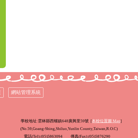
策
網站管理系統
學校地址:雲林縣西螺鎮648廣興里59號 [
本校位置圖
Map
]
(
No.59,Goang-Shing,Shiluo,Yunlin County,Taiwan,R.O.C
)
電話(Tel):(05)5863094 傳真(Fax):(05)5876290