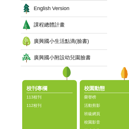
English Version
課程總體計畫
廣興國小生活點滴(臉書)
廣興國小附設幼兒園臉書
:::
校刊專欄
校園動態
113校刊
榮譽榜
112校刊
活動剪影
班級網頁
校園影音