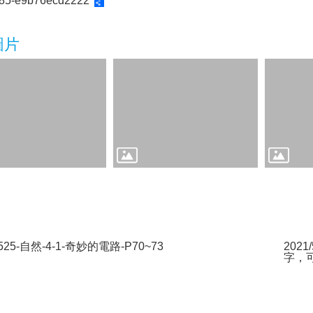
85-e9b76ecd2222
圖片
0525-自然-4-1-奇妙的電路-P70~73
202
字，