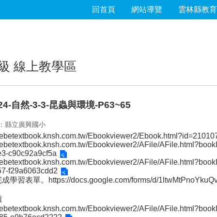
回首頁
網站導覽
雲林縣教育
級 線上教學區
524-自然-3-3-昆蟲與環境-P63~65
：縣立廣興國小
/webetextbook.knsh.com.tw/Ebookviewer2/Ebook.html?id=2101
/webetextbook.knsh.com.tw/Ebookviewer2/AFile/AFile.html?b
e3-c90c92a9cf5a
/webetextbook.knsh.com.tw/Ebookviewer2/AFile/AFile.html?b
57-f29a6063cdd2
完成學習表單。
https://docs.google.com/forms/d/1ltwMtPnoY
讀
/webetextbook.knsh.com.tw/Ebookviewer2/AFile/AFile.html?b