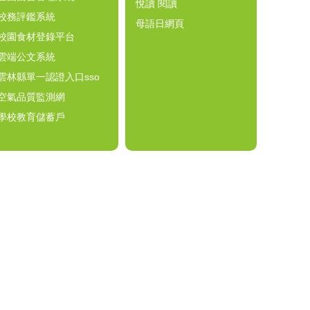
悅讀 閱讀
校務評鑑系統
母語日網頁
校園食材登錄平台
雲端公文系統
雲林縣單一認證入口sso
空氣品質監測網
學校教育儲蓄戶