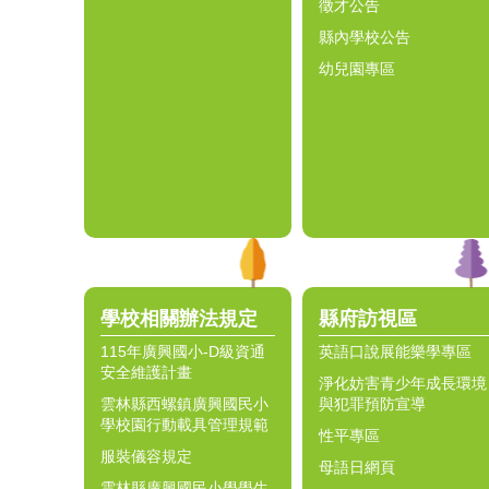
徵才公告
縣內學校公告
幼兒園專區
學校相關辦法規定
縣府訪視區
115年廣興國小-D級資通
英語口說展能樂學專區
安全維護計畫
淨化妨害青少年成長環境
雲林縣西螺鎮廣興國民小
與犯罪預防宣導
學校園行動載具管理規範
性平專區
服裝儀容規定
母語日網頁
雲林縣廣興國民小學學生