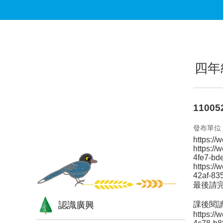
跳到主要內容區塊
:::
:::
四年
1100
發布單位
https:/
https:/
4fe7-bd
https:/
42af-83
最後請
認識廣興
課後閱
https:/