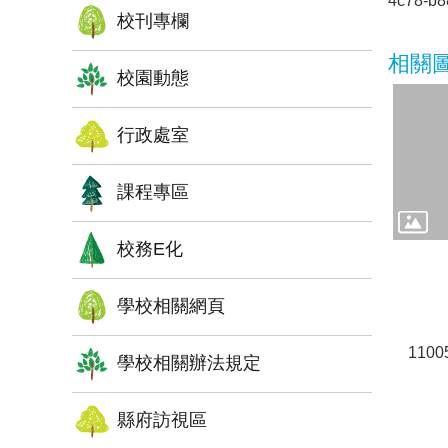
4c78-b8
校刊專欄
相關
校園動態
行政處室
課程專區
校務E化
學校相關網頁
110
學校相關辦法規定
縣府訪視區