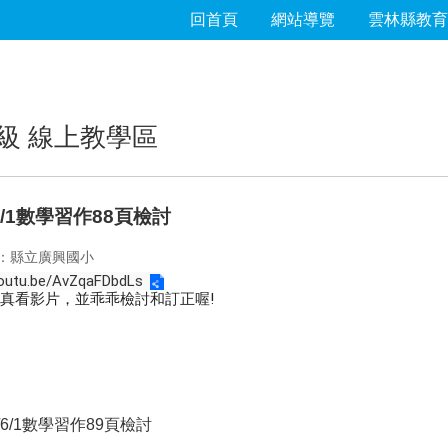
回首頁
網站導覽
雲林縣教育
級 線上教學區
/6/1數學習作88頁檢討
：縣立廣興國小
youtu.be/AvZqaFDbdLs
真看影片，並乖乖檢討和訂正喔!
1/6/1數學習作89頁檢討