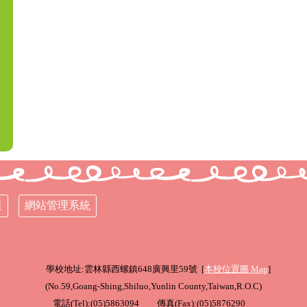
策
網站管理系統
學校地址:雲林縣西螺鎮648廣興里59號 [
本校位置圖
Map
]
(
No.59,Goang-Shing,Shiluo,Yunlin County,Taiwan,R.O.C
)
電話(Tel):(05)5863094 傳真(Fax):(05)5876290