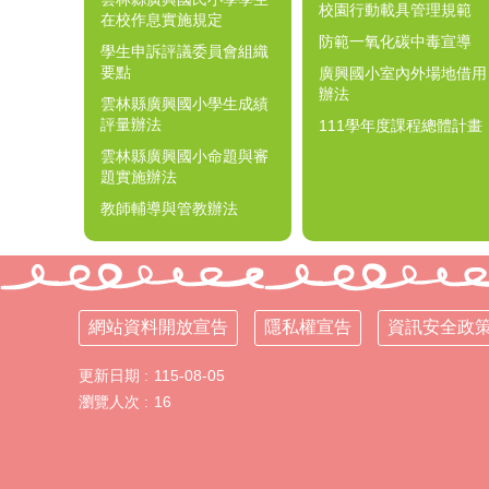
校園行動載具管理規範
在校作息實施規定
防範一氧化碳中毒宣導
學生申訴評議委員會組織
要點
廣興國小室內外場地借用
辦法
雲林縣廣興國小學生成績
評量辦法
111學年度課程總體計畫
雲林縣廣興國小命題與審
題實施辦法
教師輔導與管教辦法
網站資料開放宣告
隱私權宣告
資訊安全政
更新日期
115-08-05
瀏覽人次
16