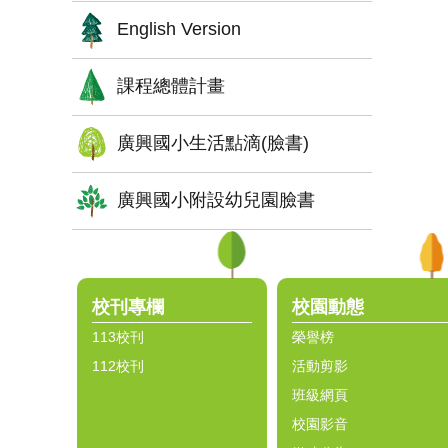
English Version
課程總體計畫
廣興國小生活點滴(臉書)
廣興國小附設幼兒園臉書
:::
校刊專欄
校園動態
113校刊
榮譽榜
112校刊
活動剪影
班級網頁
校園影音