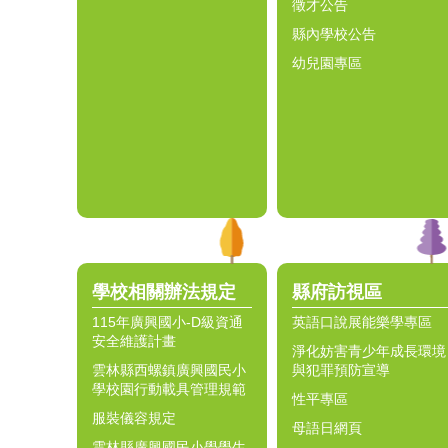
徵才公告
縣內學校公告
幼兒園專區
學校相關辦法規定
縣府訪視區
115年廣興國小-D級資通
英語口說展能樂學專區
安全維護計畫
淨化妨害青少年成長環境
雲林縣西螺鎮廣興國民小
與犯罪預防宣導
學校園行動載具管理規範
性平專區
服裝儀容規定
母語日網頁
雲林縣廣興國民小學學生