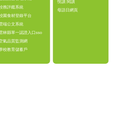
悅讀 閱讀
校務評鑑系統
母語日網頁
校園食材登錄平台
雲端公文系統
雲林縣單一認證入口sso
空氣品質監測網
學校教育儲蓄戶