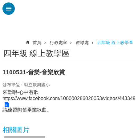
跳到主要內容區塊
進
階
搜
尋
首頁
行政處室
教導處
四年級 線上教學區
四年級 線上教學區
認
識
廣
1100531-音樂-音樂欣賞
興
發布單位：縣立廣興國小
校
來歡唱-心中有歌
刊
https://www.facebook.com/100000286020053/videos/443349
專
欄
請練習陶笛畢業歌曲。
校
園
相關圖片
動
態