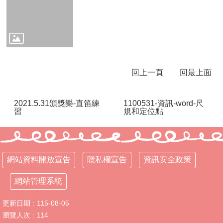
行
政
處
室
課
回上一頁
回最上面
程
專
區
2021.5.31頒獎樂-直笛練
1100531-資訊-word-尺
習
規和定位點
校
務
E
化
網站資料開放宣告
隱私權宣告
資訊安全政策
學
校
網站管理系統
相
關
更新日期
115-08-05
網
瀏覽人次
114
頁