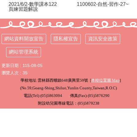
2021/6/2-數學課本122
1100602-自然-習作-27~
頁練習題解說
行
政
處
室
網站資料開放宣告
隱私權宣告
資訊安全政策
課
程
網站管理系統
專
區
更新日期
115-08-05
校
瀏覽人次
35
務
學校地址:雲林縣西螺鎮648廣興里59號 [
本校位置圖
Map
]
E
(
No.59,Goang-Shing,Shiluo,Yunlin County,Taiwan,R.O.C
)
化
電話(Tel):(05)5863094 傳真(Fax):(05)5876290
學
附設幼兒園專線電話：(05)5879238
校
相
關
網
頁