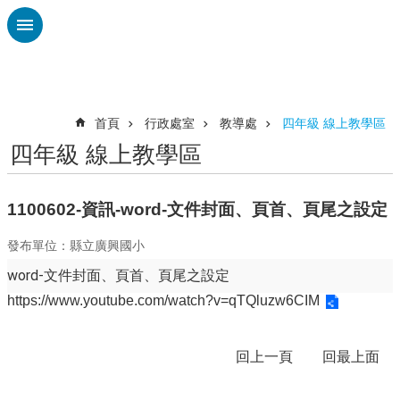
跳到主要內容區塊
進
階
搜
尋
首頁
行政處室
教導處
四年級 線上教學區
四年級 線上教學區
認
識
廣
1100602-資訊-word-文件封面、頁首、頁尾之設定
興
發布單位：縣立廣興國小
校
刊
word-文件封面、頁首、頁尾之設定
專
https://www.youtube.com/watch?v=qTQluzw6CIM
欄
校
回上一頁
回最上面
園
動
態