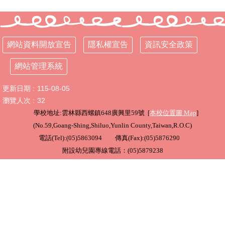
行
政
處
網站資料開放宣告
隱私權宣告
資訊安全政策
室
網站管理系統
課
程
更新日期
115-08-05
專
區
瀏覽人次
32
學校地址:雲林縣西螺鎮648廣興里59號 [
本校位置圖
Map
]
校
(
No.59,Goang-Shing,Shiluo,Yunlin County,Taiwan,R.O.C
)
務
電話(Tel):(05)5863094 傳真(Fax):(05)5876290
E
化
附設幼兒園專線電話：(05)5879238
學
校
相
關
網
頁