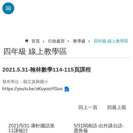
跳到主要內容區塊
進
階
搜
尋
首頁
行政處室
教導處
四年級 線上教學區
四年級 線上教學區
認
識
廣
2021.5.31-翰林數學114-115頁課程
興
發布單位：縣立廣興國小
校
https://youtu.be/oKuyoioYGoo
刊
專
欄
回上一頁
回最上面
校
園
2021/5/31-康軒國語第
5/31閩南語-出外講台語-
動
11課檢討
鹿角龜
態