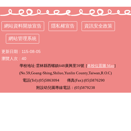
行
政
處
網站資料開放宣告
隱私權宣告
資訊安全政策
室
網站管理系統
課
程
更新日期
115-08-05
專
區
瀏覽人次
40
學校地址:雲林縣西螺鎮648廣興里59號 [
本校位置圖
Map
]
校
(
No.59,Goang-Shing,Shiluo,Yunlin County,Taiwan,R.O.C
)
務
電話(Tel):(05)5863094 傳真(Fax):(05)5876290
E
化
附設幼兒園專線電話：(05)5879238
學
校
相
關
網
頁