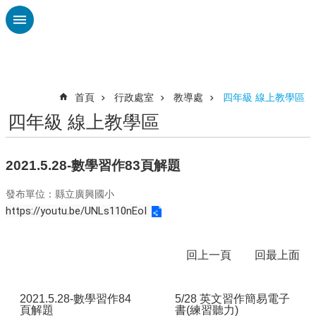
跳到主要內容區塊
進
階
搜
尋
首頁
行政處室
教導處
四年級 線上教學區
四年級 線上教學區
認
識
廣
2021.5.28-數學習作83頁解題
興
發布單位：縣立廣興國小
校
https://youtu.be/UNLs110nEoI
刊
專
欄
回上一頁
回最上面
校
園
2021.5.28-數學習作84
5/28 英文習作簡易電子
動
頁解題
書(練習聽力)
態