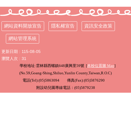
行
政
處
網站資料開放宣告
隱私權宣告
資訊安全政策
室
網站管理系統
課
程
更新日期
115-08-05
專
區
瀏覽人次
31
學校地址:雲林縣西螺鎮648廣興里59號 [
本校位置圖
Map
]
校
(
No.59,Goang-Shing,Shiluo,Yunlin County,Taiwan,R.O.C
)
務
電話(Tel):(05)5863094 傳真(Fax):(05)5876290
E
化
附設幼兒園專線電話：(05)5879238
學
校
相
關
網
頁