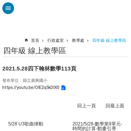
跳到主要內容區塊
進
階
搜
尋
首頁
行政處室
教導處
四年級 線上教學區
四年級 線上教學區
認
識
廣
2021.5.28四下翰林數學113頁
興
發布單位：縣立廣興國小
校
https://youtu.be/OIE2q5kDIX0
刊
專
欄
回上一頁
回最上面
校
園
5/28 U3歌曲律動
2021/5/28-數學第9單元-
動
時間的計算-動畫引導
態