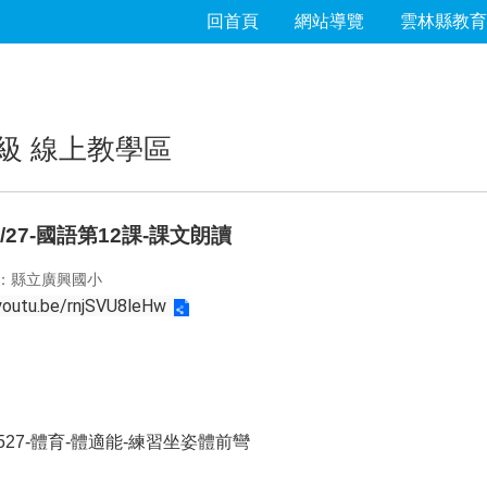
回首頁
網站導覽
雲林縣教育
級 線上教學區
/5/27-國語第12課-課文朗讀
：縣立廣興國小
/youtu.be/rnjSVU8leHw
0527-體育-體適能-練習坐姿體前彎