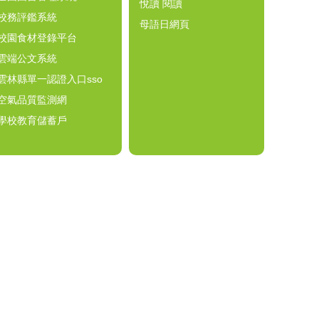
悅讀 閱讀
校務評鑑系統
母語日網頁
校園食材登錄平台
雲端公文系統
雲林縣單一認證入口sso
空氣品質監測網
學校教育儲蓄戶