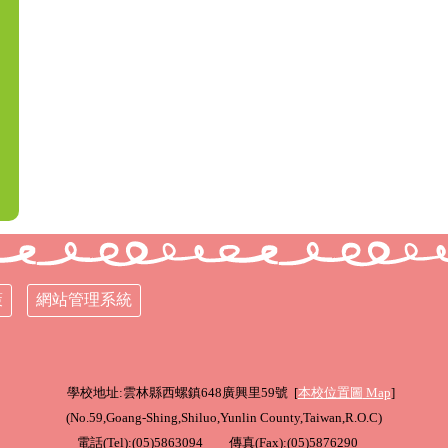
策
網站管理系統
學校地址:雲林縣西螺鎮648廣興里59號 [
本校位置圖
Map
]
(
No.59,Goang-Shing,Shiluo,Yunlin County,Taiwan,R.O.C
)
電話(Tel):(05)5863094 傳真(Fax):(05)5876290