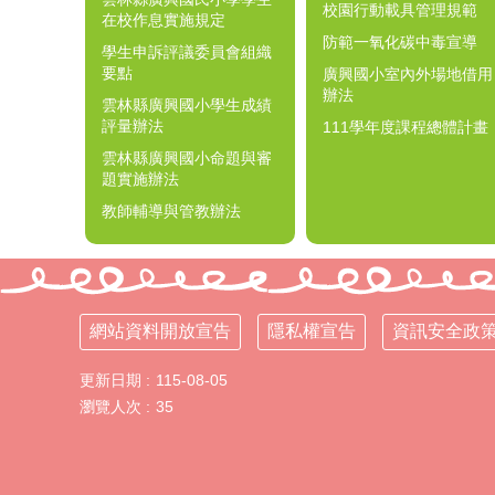
校園行動載具管理規範
在校作息實施規定
防範一氧化碳中毒宣導
學生申訴評議委員會組織
要點
廣興國小室內外場地借用
辦法
雲林縣廣興國小學生成績
評量辦法
111學年度課程總體計畫
雲林縣廣興國小命題與審
題實施辦法
教師輔導與管教辦法
網站資料開放宣告
隱私權宣告
資訊安全政
更新日期
115-08-05
瀏覽人次
35