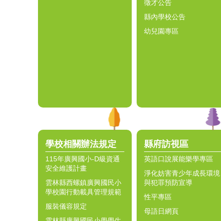
徵才公告
縣內學校公告
幼兒園專區
學校相關辦法規定
縣府訪視區
115年廣興國小-D級資通
英語口說展能樂學專區
安全維護計畫
淨化妨害青少年成長環境
雲林縣西螺鎮廣興國民小
與犯罪預防宣導
學校園行動載具管理規範
性平專區
服裝儀容規定
母語日網頁
雲林縣廣興國民小學學生