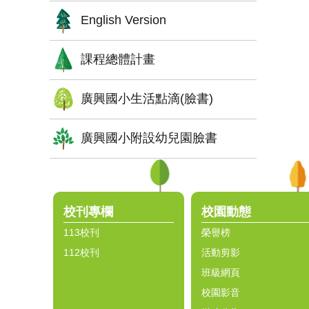
English Version
課程總體計畫
廣興國小生活點滴(臉書)
廣興國小附設幼兒園臉書
:::
校刊專欄
校園動態
113校刊
榮譽榜
112校刊
活動剪影
班級網頁
校園影音