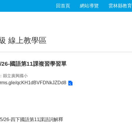
回首頁
網站導覽
雲林縣教育
級 線上教學區
/5/26-國語第11課複習學習單
：縣立廣興國小
/forms.gle/qcKH1dBVFDNkJZDd8
1/5/26-四下國語第11課語詞解釋