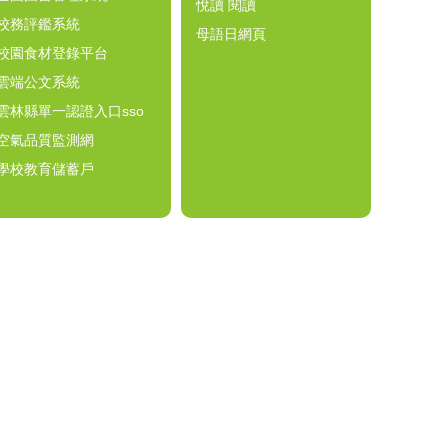
悅讀 閱讀
校務評鑑系統
母語日網頁
校園食材登錄平台
雲端公文系統
雲林縣單一認證入口sso
空氣品質監測網
學校教育儲蓄戶