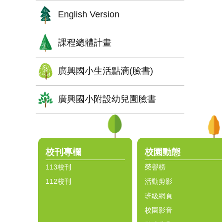
English Version
課程總體計畫
廣興國小生活點滴(臉書)
廣興國小附設幼兒園臉書
:::
校刊專欄
校園動態
113校刊
榮譽榜
112校刊
活動剪影
班級網頁
校園影音