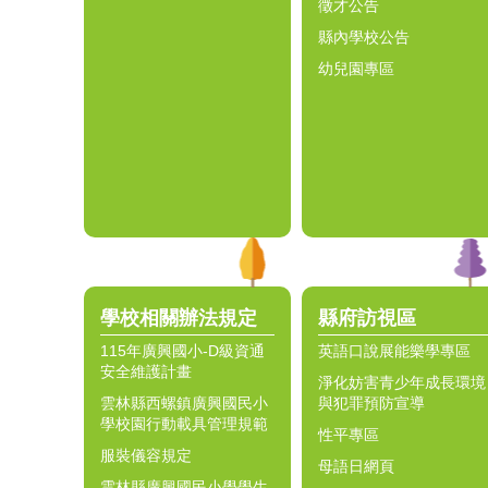
徵才公告
縣內學校公告
幼兒園專區
學校相關辦法規定
縣府訪視區
115年廣興國小-D級資通
英語口說展能樂學專區
安全維護計畫
淨化妨害青少年成長環境
雲林縣西螺鎮廣興國民小
與犯罪預防宣導
學校園行動載具管理規範
性平專區
服裝儀容規定
母語日網頁
雲林縣廣興國民小學學生