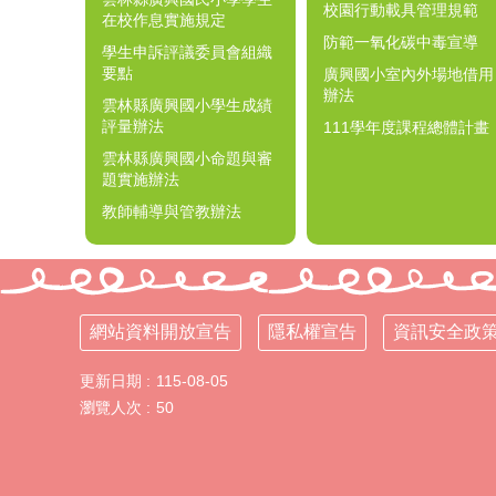
校園行動載具管理規範
在校作息實施規定
防範一氧化碳中毒宣導
學生申訴評議委員會組織
要點
廣興國小室內外場地借用
辦法
雲林縣廣興國小學生成績
評量辦法
111學年度課程總體計畫
雲林縣廣興國小命題與審
題實施辦法
教師輔導與管教辦法
網站資料開放宣告
隱私權宣告
資訊安全政
更新日期
115-08-05
瀏覽人次
50