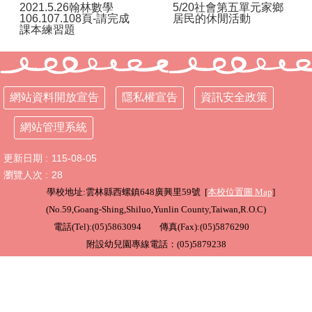
2021.5.26翰林數學
5/20社會第五單元家鄉
106.107.108頁-請完成
居民的休閒活動
行
課本練習題
政
處
室
課
網站資料開放宣告
隱私權宣告
資訊安全政策
程
專
網站管理系統
區
更新日期
115-08-05
校
瀏覽人次
28
務
學校地址:雲林縣西螺鎮648廣興里59號 [
本校位置圖
Map
]
E
化
(
No.59,Goang-Shing,Shiluo,Yunlin County,Taiwan,R.O.C
)
電話(Tel):(05)5863094 傳真(Fax):(05)5876290
學
附設幼兒園專線電話：(05)5879238
校
相
關
網
頁