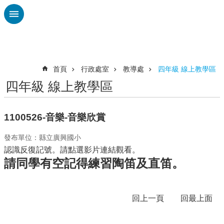
跳到主要內容區塊
進
階
搜
尋
首頁
行政處室
教導處
四年級 線上教學區
四年級 線上教學區
認
識
廣
1100526-音樂-音樂欣賞
興
發布單位：縣立廣興國小
校
認識反復記號。請點選影片連結觀看。
刊
請同學有空記得練習陶笛及直笛。
專
欄
校
回上一頁
回最上面
園
動
態