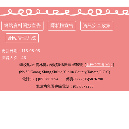
行
政
處
網站資料開放宣告
隱私權宣告
資訊安全政策
室
網站管理系統
課
程
更新日期
115-08-05
專
區
瀏覽人次
46
學校地址:雲林縣西螺鎮648廣興里59號 [
本校位置圖
Map
]
校
(
No.59,Goang-Shing,Shiluo,Yunlin County,Taiwan,R.O.C
)
務
電話(Tel):(05)5863094 傳真(Fax):(05)5876290
E
化
附設幼兒園專線電話：(05)5879238
學
校
相
關
網
頁