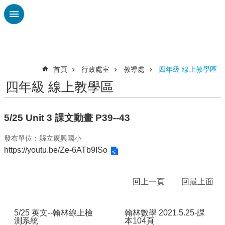
跳到主要內容區塊
進
階
搜
尋
首頁
行政處室
教導處
四年級 線上教學區
四年級 線上教學區
認
識
廣
5/25 Unit 3 課文動畫 P39--43
興
發布單位：縣立廣興國小
校
https://youtu.be/Ze-6ATb9ISo
刊
專
欄
回上一頁
回最上面
校
園
5/25 英文--翰林線上檢
翰林數學 2021.5.25-課
動
測系統
本104頁
態