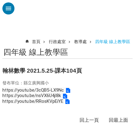
跳到主要內容區塊
進
階
搜
尋
首頁
行政處室
教導處
四年級 線上教學區
四年級 線上教學區
認
識
廣
翰林數學 2021.5.25-課本104頁
興
發布單位：縣立廣興國小
校
https://youtu.be/3cQB5-LX9Nc
刊
https://youtu.be/nsVX6U4jI8k
專
https://youtu.be/RRosKVpEiYE
欄
校
回上一頁
回最上面
園
動
態