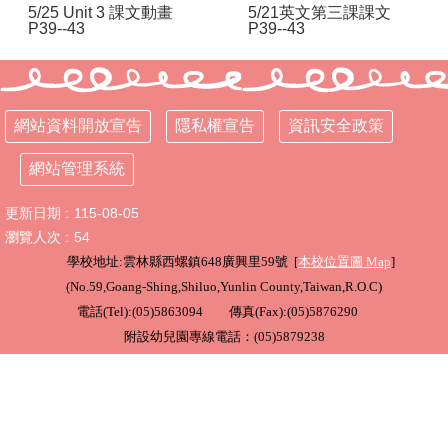
5/25 Unit 3 課文動畫
5/21英文第三課課文
P39--43
P39--43
行
政
處
室
網站資料開放宣告
隱私權宣告
資訊安全政策
課
程
網站管理系統
專
區
更新日期
115-08-05
瀏覽人次
54
校
務
學校地址:雲林縣西螺鎮648廣興里59號 [
本校位置圖
Map
]
E
(
No.59,Goang-Shing,Shiluo,Yunlin County,Taiwan,R.O.C
)
化
電話(Tel):(05)5863094 傳真(Fax):(05)5876290
學
附設幼兒園專線電話：(05)5879238
校
相
關
網
頁