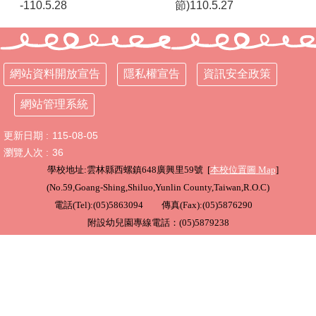
-110.5.28
節)110.5.27
行
政
處
室
網站資料開放宣告
隱私權宣告
資訊安全政策
課
網站管理系統
程
專
更新日期
115-08-05
區
瀏覽人次
36
校
學校地址:雲林縣西螺鎮648廣興里59號 [
本校位置圖
Map
]
務
(
No.59,Goang-Shing,Shiluo,Yunlin County,Taiwan,R.O.C
)
E
電話(Tel):(05)5863094 傳真(Fax):(05)5876290
化
附設幼兒園專線電話：(05)5879238
學
校
相
關
網
頁