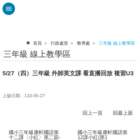
跳到主要內容區塊
進
階
搜
尋
首頁
行政處室
教導處
三年級 線上教學區
三年級 線上教學區
認
識
廣
5/27（四）三年級 外師英文課 看直播回放 複習U3
興
校
刊
上版日期：110-05-27
專
欄
回上一頁
回最上面
校
園
國小三年級康軒國語第
國小三年級康軒國語第
動
十二課〈小紅〉第二節-
12課小紅(第1
態