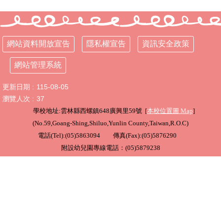
行
政
處
網站資料開放宣告
隱私權宣告
資訊安全政策
室
網站管理系統
課
程
更新日期
115-08-05
專
區
瀏覽人次
37
學校地址:雲林縣西螺鎮648廣興里59號 [
本校位置圖
Map
]
校
(
No.59,Goang-Shing,Shiluo,Yunlin County,Taiwan,R.O.C
)
務
電話(Tel):(05)5863094 傳真(Fax):(05)5876290
E
化
附設幼兒園專線電話：(05)5879238
學
校
相
關
網
頁