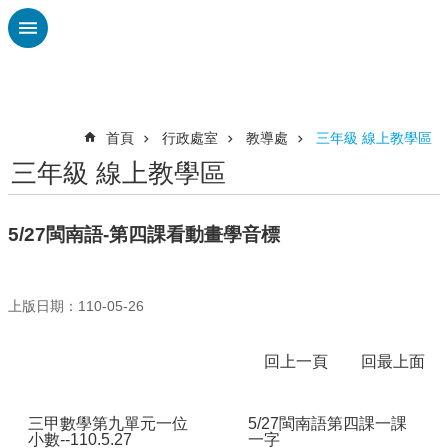
跳到主要內容區塊
進
階
搜
尋
首頁
行政處室
教導處
三年級 線上教學區
三年級 線上教學區
認
識
廣
5/27閩南語-第四課看動畫學音標
興
校
刊
上版日期：110-05-26
專
欄
回上一頁
回最上面
校
園
三甲數學第九單元一位
5/27閩南語第四課一課
動
小數--110.5.27
一字
態