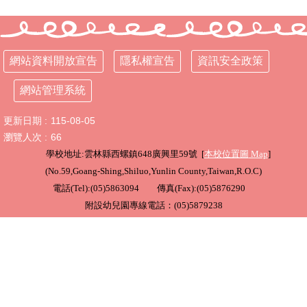
行
政
處
網站資料開放宣告
隱私權宣告
資訊安全政策
室
網站管理系統
課
程
更新日期
115-08-05
專
區
瀏覽人次
66
學校地址:雲林縣西螺鎮648廣興里59號 [
本校位置圖
Map
]
校
(
No.59,Goang-Shing,Shiluo,Yunlin County,Taiwan,R.O.C
)
務
電話(Tel):(05)5863094 傳真(Fax):(05)5876290
E
化
附設幼兒園專線電話：(05)5879238
學
校
相
關
網
頁