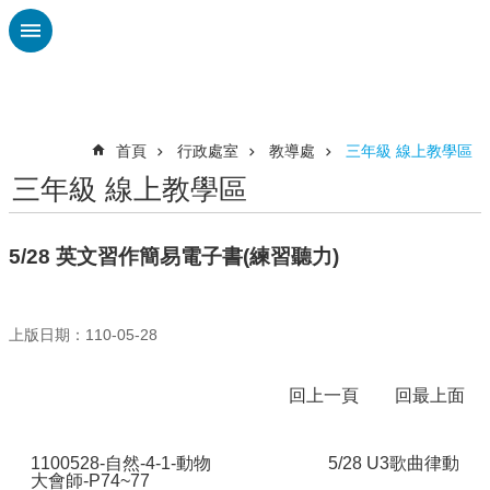
跳到主要內容區塊
進
階
搜
尋
首頁
行政處室
教導處
三年級 線上教學區
三年級 線上教學區
認
識
廣
5/28 英文習作簡易電子書(練習聽力)
興
校
刊
上版日期：110-05-28
專
欄
回上一頁
回最上面
校
園
1100528-自然-4-1-動物
5/28 U3歌曲律動
動
大會師-P74~77
態