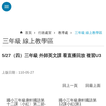
跳到主要內容區塊
進
階
搜
尋
首頁
行政處室
教導處
三年級 線上教學區
三年級 線上教學區
認
識
廣
5/27（四）三年級 外師英文課 看直播回放 複習U3
興
校
刊
上版日期：110-05-27
專
欄
回上一頁
回最上面
校
園
國小三年級康軒國語第
國小三年級康軒國語第
動
十二課〈小紅〉第二節-
12課小紅(第1
態