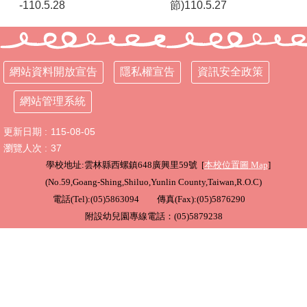
-110.5.28
節)110.5.27
行
政
處
室
網站資料開放宣告
隱私權宣告
資訊安全政策
課
網站管理系統
程
專
更新日期
115-08-05
區
瀏覽人次
37
校
學校地址:雲林縣西螺鎮648廣興里59號 [
本校位置圖
Map
]
務
(
No.59,Goang-Shing,Shiluo,Yunlin County,Taiwan,R.O.C
)
E
電話(Tel):(05)5863094 傳真(Fax):(05)5876290
化
附設幼兒園專線電話：(05)5879238
學
校
相
關
網
頁