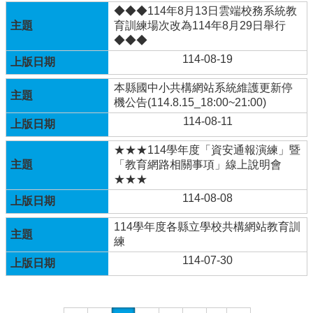
兒
◆◆◆114年8月13日雲端校務系統教
園
育訓練場次改為114年8月29日舉行
臉
◆◆◆
書
114-08-19
回
本縣國中小共構網站系統維護更新停
首
機公告(114.8.15_18:00~21:00)
頁
114-08-11
網
★★★114學年度「資安通報演練」暨
站
「教育網路相關事項」線上說明會
導
★★★
覽
114-08-08
雲
林
114學年度各縣立學校共構網站教育訓
縣
練
教
114-07-30
育
網
114