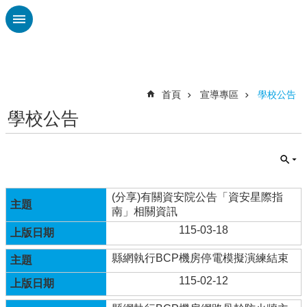
跳到主要內容區塊
進
階
搜
尋
首頁
宣導專區
學校公告
學校公告
認
識
廣
興
校
(分享)有關資安院公告「資安星際指
刊
南」相關資訊
專
115-03-18
欄
縣網執行BCP機房停電模擬演練結束
校
園
115-02-12
動
態