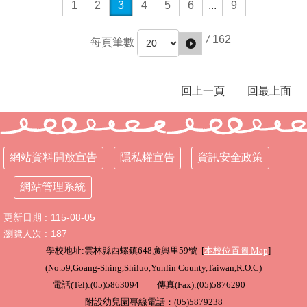
1
2
3
4
5
6
...
9
年
全
國
/
162
每頁筆數
運
動
會
回上一頁
回最上面
在
雲
林
網
網站資料開放宣告
隱私權宣告
資訊安全政策
站
資
網站管理系統
料
開
更新日期
115-08-05
放
瀏覽人次
187
宣
學校地址:雲林縣西螺鎮648廣興里59號 [
本校位置圖
Map
]
告
(
No.59,Goang-Shing,Shiluo,Yunlin County,Taiwan,R.O.C
)
隱
電話(Tel):(05)5863094 傳真(Fax):(05)5876290
私
附設幼兒園專線電話：(05)5879238