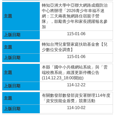
轉知亞洲大學中亞聯大網路成癮防治
學
中心將辦理「2026青少年幸福不迷
校
網：三天兩夜無網路住宿親子營
相
隊」，鼓勵青少年和家長踴躍報名參
關
加
辦
115-01-06
法
規
轉知台灣兒童暨家庭扶助基金會【兒
定
少數位安全調查】
縣
115-01-06
府
訪
本縣「國中小共構網站系統」與「雲
視
端校務系統」維護更新停機公告
區
(114.12.23_18:00開始)
114-12-22
English
Version
有關數發部數發部資安署辦理114年度
課
「資安技能金盾獎」競賽活動
程
114-10-02
總