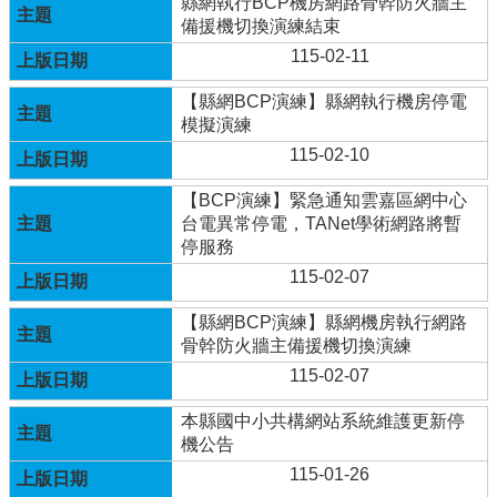
縣網執行BCP機房網路骨幹防火牆主
備援機切換演練結束
行
115-02-11
政
處
【縣網BCP演練】縣網執行機房停電
室
模擬演練
課
115-02-10
程
專
【BCP演練】緊急通知雲嘉區網中心
區
台電異常停電，TANet學術網路將暫
停服務
校
115-02-07
務
E
【縣網BCP演練】縣網機房執行網路
化
骨幹防火牆主備援機切換演練
學
115-02-07
校
相
本縣國中小共構網站系統維護更新停
關
機公告
網
115-01-26
頁