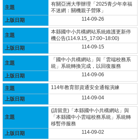
體
有關亞洲大學辦理「2025青少年幸福
計
不迷網：關機親子營隊」
畫
114-09-26
廣
本縣國中小共構網站系統維護更新停
興
機公告(114.9.15_17:00~18:00)
國
小
114-09-15
生
「國中小共構網站」與「雲端校務系
活
統」系統轉換完成，以回復服務
點
滴
114-09-06
(臉
書)
114年教育部資通安全通報演練
114-09-04
廣
興
(請留意)「本縣國中小共構網站」與
國
「本縣國中小雲端校務系統」系統轉
小
移暫停服務
附
設
114-09-02
幼