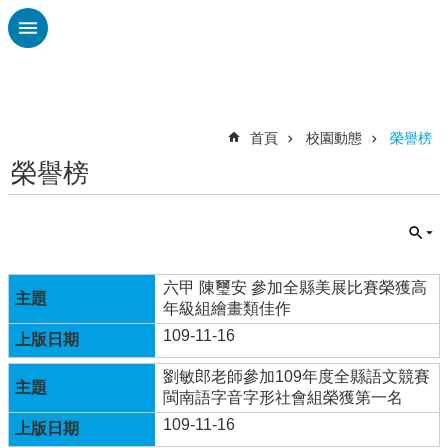
跳到主要內容區塊
進
階
搜
尋
首頁
校園動態
榮譽榜
榮譽榜
認
識
廣
興
校
六甲 陳璽安 參加全縣美展比賽榮獲高
刊
年級組繪畫類佳作
專
109-11-16
欄
劉敏郎老師參加109年度全縣語文競賽
校
閩南語字音字形社會組榮獲第一名
園
109-11-16
動
態