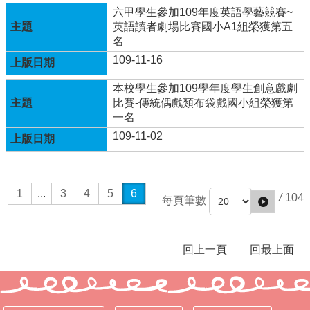
六甲學生參加109年度英語學藝競賽~
行
英語讀者劇場比賽國小A1組榮獲第五
政
名
處
109-11-16
室
本校學生參加109學年度學生創意戲劇
課
比賽-傳統偶戲類布袋戲國小組榮獲第
程
一名
專
109-11-02
區
校
務
E
1
...
3
4
5
6
/
104
每頁筆數
化
學
校
回上一頁
回最上面
相
關
網
頁