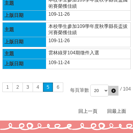
兒
術賽榮獲佳績
園
109-11-26
臉
書
本校學生參加109學年度秋季縣長盃拔
河賽榮獲佳績
回
109-11-26
首
頁
雲林綠芽104期徵件入選
網
109-11-24
站
導
覽
1
2
3
4
5
6
/
104
雲
每頁筆數
林
縣
教
回上一頁
回最上面
育
網
114