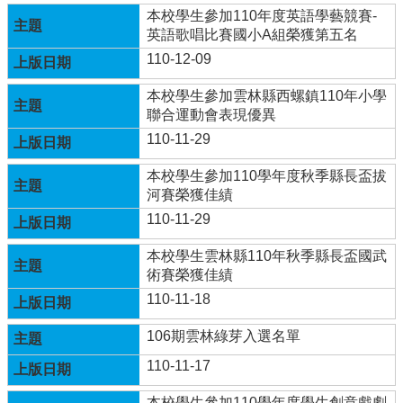
本校學生參加110年度英語學藝競賽-
行
英語歌唱比賽國小A組榮獲第五名
政
110-12-09
處
室
本校學生參加雲林縣西螺鎮110年小學
聯合運動會表現優異
課
110-11-29
程
專
本校學生參加110學年度秋季縣長盃拔
區
河賽榮獲佳績
校
110-11-29
務
E
本校學生雲林縣110年秋季縣長盃國武
化
術賽榮獲佳績
110-11-18
學
校
106期雲林綠芽入選名單
相
關
110-11-17
網
頁
本校學生參加110學年度學生創意戲劇