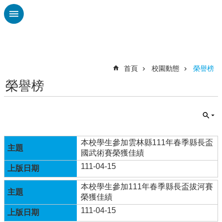
跳到主要內容區塊
進
階
搜
尋
首頁
校園動態
榮譽榜
榮譽榜
認
識
廣
興
校
本校學生參加雲林縣111年春季縣長盃
刊
國武術賽榮獲佳績
專
111-04-15
欄
本校學生參加111年春季縣長盃拔河賽
校
榮獲佳績
園
111-04-15
動
態