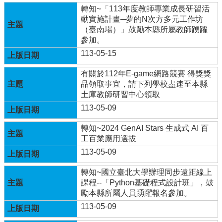
轉知~「113年度教師專業成長研習活
學
動實施計畫─夢的N次方多元工作坊
校
（臺南場）」鼓勵本縣所屬教師踴躍
相
參加。
關
113-05-15
辦
法
有關於112年E-game網路競賽 得獎獎
規
品領取事宜，請下列學校盡速至本縣
定
土庫教師研習中心領取
縣
113-05-09
府
訪
轉知~2024 GenAI Stars 生成式 AI 百
視
工百業應用選拔
區
113-05-09
English
轉知~國立臺北大學辦理同步遠距線上
Version
課程--「Python基礎程式設計班」，鼓
勵本縣所屬人員踴躍報名參加。
課
程
113-05-09
總