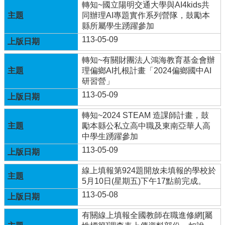
體
轉知~國立陽明交通大學與AI4kids共
計
同辦理AI專題實作系列營隊，鼓勵本
畫
縣所屬學生踴躍參加
113-05-09
廣
興
轉知~有關財團法人鴻海教育基金會辦
國
理偏鄉AI扎根計畫「2024偏鄉國中AI
小
研習營」
生
113-05-09
活
點
轉知~2024 STEAM 造課師計畫，鼓
滴
勵本縣公私立高中職及東南亞華人高
(臉
中學生踴躍參加
書)
113-05-09
廣
興
線上填報第924題開放未填報的學校於
國
5月10日(星期五)下午17點前完成。
小
113-05-08
附
設
有關線上填報全國教師在職進修網[屬
幼