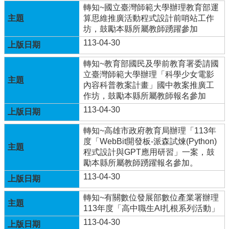
年
轉知~國立臺灣師範大學辦理教育部運
全
算思維推廣活動程式設計前哨站工作
國
坊，鼓勵本縣所屬教師踴躍參加
運
113-04-30
動
會
轉知~教育部國民及學前教育署委請國
在
立臺灣師範大學辦理「科學少女電影
雲
內容科普教案計畫」國中教案推廣工
林
作坊，鼓勵本縣所屬教師報名參加
113-04-30
網
站
轉知~高雄市政府教育局辦理「113年
資
度「WebBit開發板-派森試煉(Python)
料
程式設計與GPT應用研習」一案，鼓
開
勵本縣所屬教師踴躍報名參加。
放
113-04-30
宣
告
轉知~有關數位發展部數位產業署辦理
113年度「高中職生AI扎根系列活動」
隱
私
113-04-30