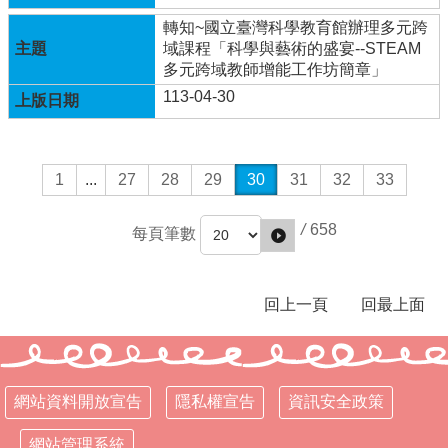
權
宣
轉知~國立臺灣科學教育館辦理多元跨
告
域課程「科學與藝術的盛宴--STEAM
多元跨域教師增能工作坊簡章」
資
113-04-30
訊
安
全
政
1
...
27
28
29
30
31
32
33
策
網
/
658
每頁筆數
站
管
理
回上一頁
回最上面
系
統
網站資料開放宣告
隱私權宣告
資訊安全政策
網站管理系統