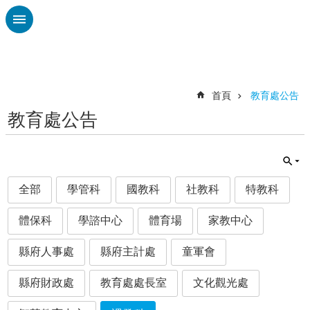
跳到主要內容區塊
進
階
搜
尋
首頁
教育處公告
教育處公告
認
識
廣
興
全部
學管科
國教科
社教科
特教科
校
刊
體保科
學諮中心
體育場
家教中心
專
欄
縣府人事處
縣府主計處
童軍會
校
園
縣府財政處
教育處處長室
文化觀光處
動
態