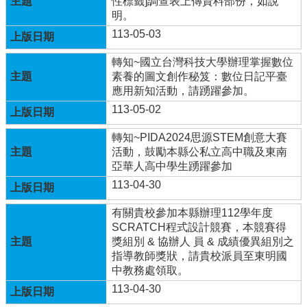
性標籤]調查表上傳資料部份，如說
兒
明。
園
113-05-03
臉
書
轉知~國立台灣科技大學辦理掌握數位
素養的圖文創作秘笈：數位日記平臺
回
應用新知活動，請踴躍參加。
首
113-05-02
頁
網
轉知~PIDA2024思源STEM創意大賽
站
活動，鼓勵本縣公私立高中職及東南
導
亞華人高中學生踴躍參加
覽
113-04-30
雲
有關貴校參加本縣辦理112學年度
林
SCRATCH程式設計競賽，本競賽得
縣
獎組別 & 協辦人 員 & 成績優異組別之
教
指導教師獎狀，請貴校派員至東明國
育
中教務處領取。
網
113-04-30
114