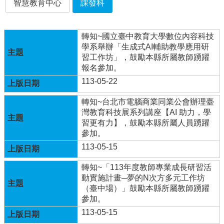
智慧教育中心
課發科
行
政
轉知~國立臺中教育大學數位內容科技
處
學系舉辦「生成式AI輔助教學應用研
室
習工作坊」，鼓勵本縣所屬教師踴躍
報名參加。
課
程
113-05-22
專
區
轉知~台北市電腦商業同業公會辦理臺
灣教育科技展系列講座【AI 助力，學
校
習更有力】，鼓勵本縣所屬人員踴躍
務
參加。
E
113-05-15
化
轉知~「113年度教師專業成長研習活
學
動實施計畫─夢的N次方多元工作坊
校
（臺中場）」鼓勵本縣所屬教師踴躍
相
參加。
關
網
113-05-15
頁