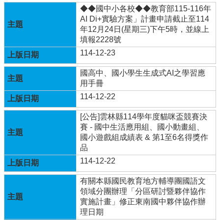
◆◆國中小各校◆◆教育部115-116年
學
AI Di+實驗方案」計畫申請截止至114
校
年12月24日(星期三)下午5時，並線上
相
填報2228號
關
114-12-23
辦
法
國高中、國小學生生成式AI之學習應
規
用手冊
定
114-12-22
縣
府
[公告]雲林縣114學年度貓咪盃競賽決
訪
賽 - 國中生活應用組、國小動畫組、
視
國小遊戲組成績表 & 第1至6名得獎作
區
品
114-12-22
English
Version
有關本縣國民教育地方輔導團國語文
領域分團辦理「分區研討暨夥伴協作
課
實施計畫」修正東南國中夥伴協作辦
程
理日期
總