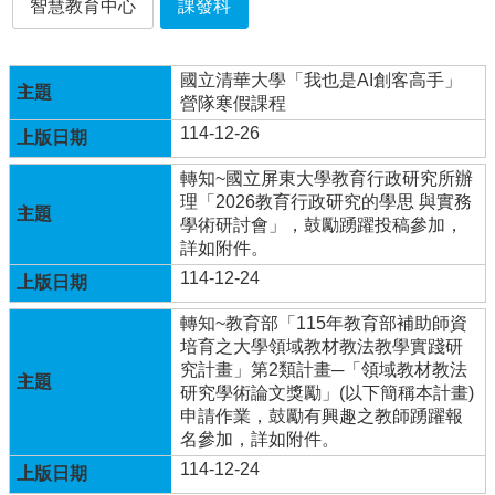
智慧教育中心
課發科
行
政
國立清華大學「我也是AI創客高手」
處
營隊寒假課程
室
114-12-26
課
程
轉知~國立屏東大學教育行政研究所辦
專
理「2026教育行政研究的學思 與實務
區
學術研討會」，鼓勵踴躍投稿參加，
詳如附件。
校
114-12-24
務
E
轉知~教育部「115年教育部補助師資
化
培育之大學領域教材教法教學實踐研
究計畫」第2類計畫─「領域教材教法
學
研究學術論文獎勵」(以下簡稱本計畫)
校
申請作業，鼓勵有興趣之教師踴躍報
相
名參加，詳如附件。
關
網
114-12-24
頁