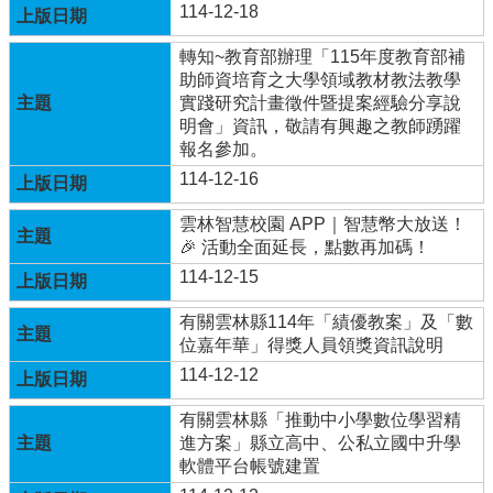
體
114-12-18
計
畫
轉知~教育部辦理「115年度教育部補
助師資培育之大學領域教材教法教學
廣
實踐研究計畫徵件暨提案經驗分享說
興
明會」資訊，敬請有興趣之教師踴躍
國
報名參加。
小
114-12-16
生
活
雲林智慧校園 APP｜智慧幣大放送！
點
🎉 活動全面延長，點數再加碼！
滴
114-12-15
(臉
書)
有關雲林縣114年「績優教案」及「數
廣
位嘉年華」得獎人員領獎資訊說明
興
114-12-12
國
小
有關雲林縣「推動中小學數位學習精
附
進方案」縣立高中、公私立國中升學
設
軟體平台帳號建置
幼