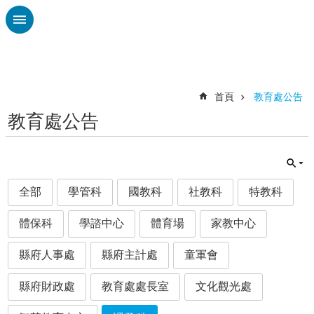
跳到主要內容區塊
進
階
搜
尋
首頁
教育處公告
教育處公告
認
識
廣
興
全部
學管科
國教科
社教科
特教科
校
刊
體保科
學諮中心
體育場
家教中心
專
欄
縣府人事處
縣府主計處
童軍會
校
園
縣府財政處
教育處處長室
文化觀光處
動
態