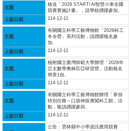
年
檢送「2026 START! AI智慧小車全國
全
競賽實施計畫」，請學校踴躍參加。
國
114-12-11
運
動
有關國立科學工藝博物館「2026科工
會
冬令營」系列活動，請踴躍報名參
在
加。
雲
114-12-11
林
檢附國立臺灣師範大學辦理「2026年
網
亞太數學奧林匹亞研習營」活動報名
站
簡章1份。
資
114-12-11
料
開
有關國立科學工藝博物館辦理「寒假
放
特別任務～口袋神探勇闖科工館」活
宣
動，敬請踴躍參與。
告
114-12-11
隱
私
公告：雲林縣中小學資訊應用競賽