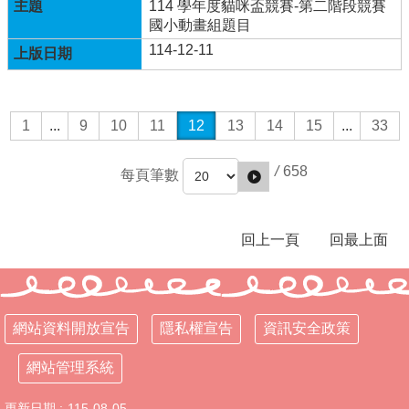
權
114 學年度貓咪盃競賽-第二階段競賽
宣
國小動畫組題目
告
114-12-11
資
訊
安
1
...
9
10
11
12
13
14
15
...
33
全
政
/
658
策
每頁筆數
網
站
回上一頁
回最上面
管
理
系
統
網站資料開放宣告
隱私權宣告
資訊安全政策
網站管理系統
更新日期
115-08-05