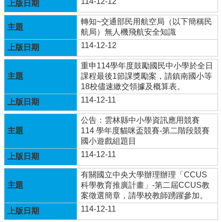
114-12-12
兒
園
轉知~交通部民用航空局（以下簡稱民
臉
航局）無人機飛航安全知識
書
114-12-12
回
重申114學年度鼓勵國民中小學於全日
首
課程最後1節課獎勵案，請鎮南國小等
頁
18校儘速繳交領據及概算表。
網
114-12-11
站
導
公告：雲林縣中小學資訊應用競賽
覽
114 學年度貓咪盃競賽-第二階段競賽
國小遊戲組題目
雲
114-12-11
林
縣
有關國立中央大學辦理辦理「CCUS
教
科學教育推廣計畫」-第二屆CCUS教
育
案徵選簡章，請學校教師踴躍參加。
網
114-12-11
114