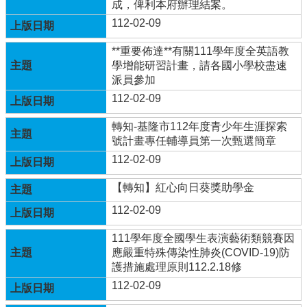
成，俾利本府辦理結案。
兒
園
112-02-09
臉
**重要佈達**有關111學年度全英語教
書
學增能研習計畫，請各國小學校盡速
派員參加
回
首
112-02-09
頁
轉知-基隆市112年度青少年生涯探索
網
號計畫專任輔導員第一次甄選簡章
站
112-02-09
導
覽
【轉知】紅心向日葵獎助學金
雲
112-02-09
林
縣
111學年度全國學生表演藝術類競賽因
教
應嚴重特殊傳染性肺炎(COVID-19)防
育
護措施處理原則112.2.18修
網
112-02-09
114