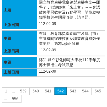
國立教育廣播電臺錄製廣播專訪—開
年
學了，歡迎師生「來上客」～～客語
全
數位學習教材及行動學習，請協助轉
國
知學校師生踴躍收聽，請查照。
運
動
112-02-09
會
在
有關「教育部獎勵直轄市及縣（市）
雲
主管機關辦理技術及職業教育成效作
林
業要點」第2點修正發布
112-02-09
網
站
轉知-國立彰化師範大學校112學年度
資
博士班招生考試訊息
料
112-02-09
開
放
宣
告
1
...
539
540
541
542
543
544
545
隱
...
556
私