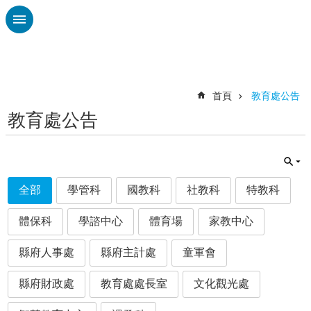
跳到主要內容區塊
進
階
搜
尋
首頁
教育處公告
教育處公告
認
識
廣
興
全部
學管科
國教科
社教科
特教科
校
刊
體保科
學諮中心
體育場
家教中心
專
欄
縣府人事處
縣府主計處
童軍會
校
園
縣府財政處
教育處處長室
文化觀光處
動
態