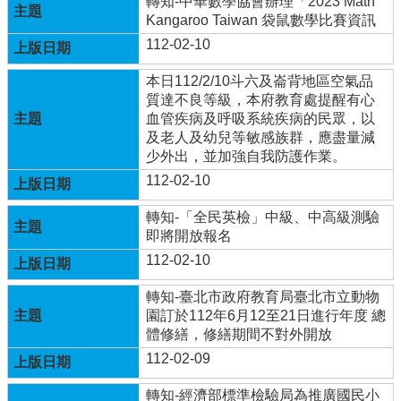
轉知-中華數學協會辦理「2023 Math
Kangaroo Taiwan 袋鼠數學比賽資訊
學
112-02-10
校
相
本日112/2/10斗六及崙背地區空氣品
關
質達不良等級，本府教育處提醒有心
辦
血管疾病及呼吸系統疾病的民眾，以
法
及老人及幼兒等敏感族群，應盡量減
規
少外出，並加強自我防護作業。
定
112-02-10
縣
府
轉知-「全民英檢」中級、中高級測驗
訪
即將開放報名
視
112-02-10
區
轉知-臺北市政府教育局臺北市立動物
English
園訂於112年6月12至21日進行年度 總
Version
體修繕，修繕期間不對外開放
課
112-02-09
程
總
轉知-經濟部標準檢驗局為推廣國民小