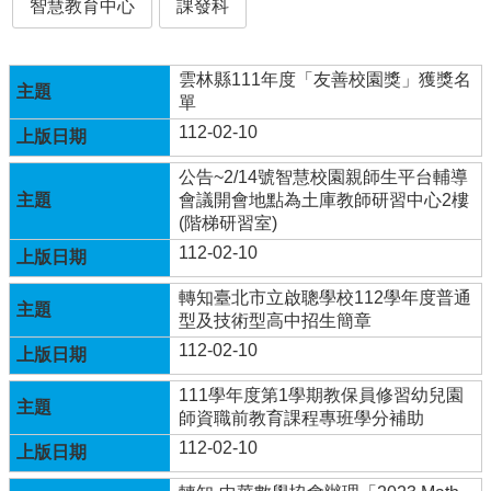
智慧教育中心
課發科
行
政
雲林縣111年度「友善校園獎」獲獎名
處
單
室
112-02-10
課
程
公告~2/14號智慧校園親師生平台輔導
專
會議開會地點為土庫教師研習中心2樓
區
(階梯研習室)
112-02-10
校
務
轉知臺北市立啟聰學校112學年度普通
E
型及技術型高中招生簡章
化
112-02-10
學
校
111學年度第1學期教保員修習幼兒園
相
師資職前教育課程專班學分補助
關
112-02-10
網
頁