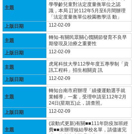
體
學學齡兒童對法定度量衡單位之認
計
識，本局 訂於112年5月至6月間辦理
畫
「法定度量衡單位校園教學活 動」
112-02-09
廣
興
轉知-有關民眾關心髖關節發育不良早
國
期發現及治療之重要性
小
生
112-02-09
活
點
虎尾科技大學112學年度五專學制「資
滴
訊工程科」招生相關資 訊
(臉
112-02-09
書)
轉知台南市府辦理「績優運動選手就
廣
業輔導」一案，受理申請至112年2月
興
24日(星期五)止，請查照。
國
112-02-09
小
附
(滾動式更新)有關■■111年防疫加班經
設
費■■未辦理核結學校名單，請儘速完
幼