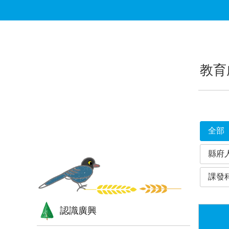
跳到主要內容區塊
:::
:::
教育
全部
縣府
課發
認識廣興