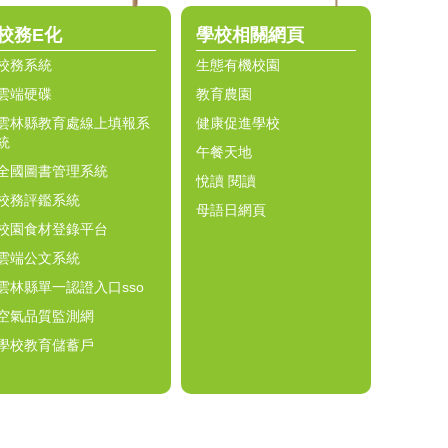
校務E化
學校相關網頁
校務系統
生態有機校園
雲端硬碟
教育農園
雲林縣教育處線上填報系
健康促進學校
統
午餐天地
全國圖書管理系統
悅讀 閱讀
校務評鑑系統
母語日網頁
校園食材登錄平台
雲端公文系統
雲林縣單一認證入口sso
空氣品質監測網
學校教育儲蓄戶