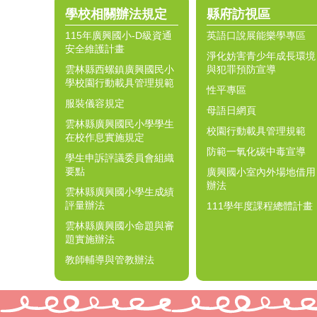
學校相關辦法規定
縣府訪視區
115年廣興國小-D級資通
英語口說展能樂學專區
安全維護計畫
淨化妨害青少年成長環境
雲林縣西螺鎮廣興國民小
與犯罪預防宣導
學校園行動載具管理規範
性平專區
服裝儀容規定
母語日網頁
雲林縣廣興國民小學學生
校園行動載具管理規範
在校作息實施規定
防範一氧化碳中毒宣導
學生申訴評議委員會組織
要點
廣興國小室內外場地借用
辦法
雲林縣廣興國小學生成績
評量辦法
111學年度課程總體計畫
雲林縣廣興國小命題與審
題實施辦法
教師輔導與管教辦法