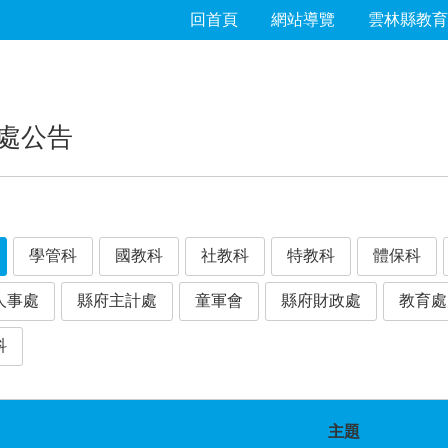
回首頁
網站導覽
雲林縣教育
處公告
學管科
國教科
社教科
特教科
體保科
人事處
縣府主計處
童軍會
縣府財政處
教育處
科
主題