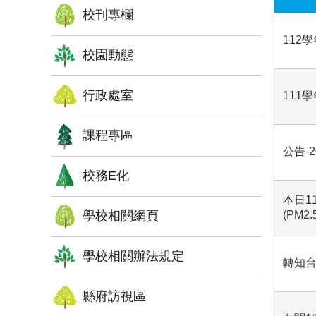
校刊專欄
112
校園動態
行政處室
111
課程專區
公告-
校務E化
本日1
學校相關網頁
(PM
學校相關辦法規定
轉知
縣府訪視區