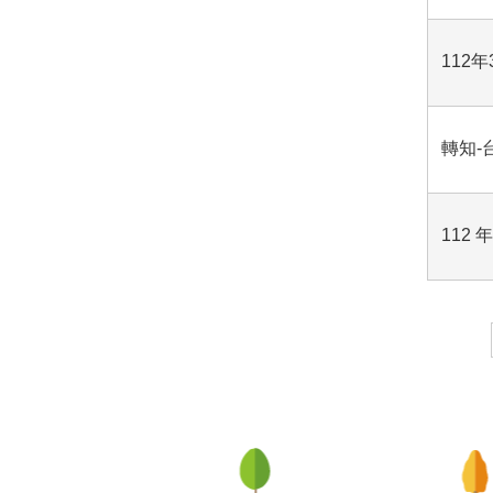
112
轉知-
112
:::