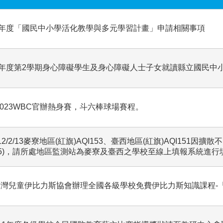
學年度「國民中小學活化教學與多元學習計畫」申請相關事項
學年度第2學期身心障礙學生及身心障礙人士子女就讀縣立國民中
2023WBC官辦熱身賽，斗六棒球場賽程。
12/2/13麥寮地區(紅旗)AQI153、臺西地區(紅旗)AQI151
2.5)，請所處地區監測站為麥寮及臺西之學校至線上填報系統進行
台灣兒童伊比力斯協會辦理全國各級學校免費伊比力斯知識課程-