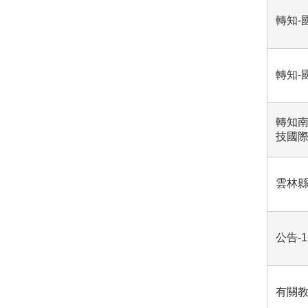
轉知-
轉知-
轉知南
技國
雲林縣
公告-
有關教