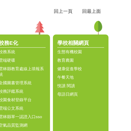
回上一頁
回最上面
校務E化
學校相關網頁
校務系統
生態有機校園
雲端硬碟
教育農園
雲林縣教育處線上填報系
健康促進學校
統
午餐天地
全國圖書管理系統
悅讀 閱讀
校務評鑑系統
母語日網頁
校園食材登錄平台
雲端公文系統
雲林縣單一認證入口sso
空氣品質監測網