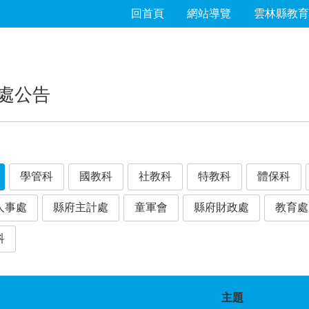
回首頁
網站導覽
雲林縣教育
處公告
學管科
國教科
社教科
特教科
體保科
人事處
縣府主計處
童軍會
縣府財政處
教育處
科
主題