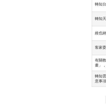
轉知台
轉知
維也
客家委
有關教
畫」
轉知雲
意事