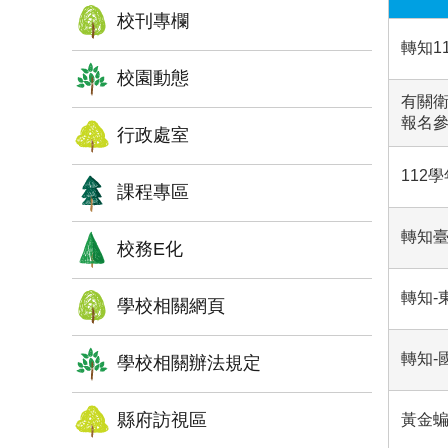
校刊專欄
轉知1
校園動態
有關衛
報名
行政處室
112
課程專區
轉知臺
校務E化
轉知-
學校相關網頁
轉知
學校相關辦法規定
縣府訪視區
黃金蝙