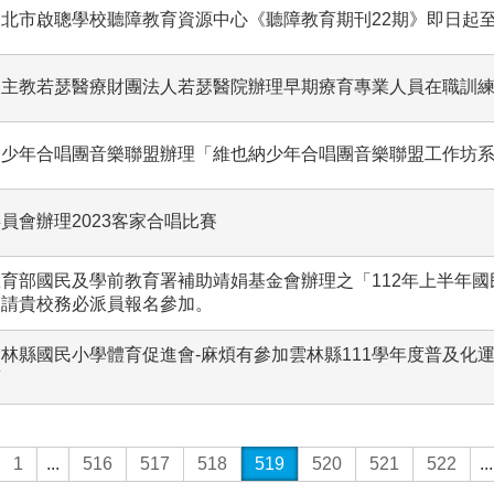
北市啟聰學校聽障教育資源中心《聽障教育期刊22期》即日起至1
天主教若瑟醫療財團法人若瑟醫院辦理早期療育專業人員在職訓
納少年合唱團音樂聯盟辦理「維也納少年合唱團音樂聯盟工作坊
員會辦理2023客家合唱比賽
育部國民及學前教育署補助靖娟基金會辦理之「112年上半年
，請貴校務必派員報名參加。
林縣國民小學體育促進會-麻煩有參加雲林縣111學年度普及化
項
1
...
516
517
518
519
520
521
522
...