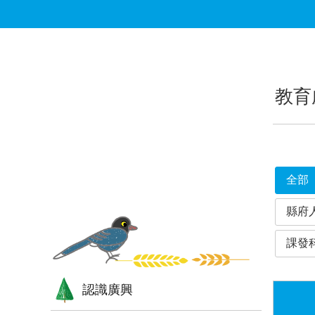
跳到主要內容區塊
:::
:::
教育
全部
縣府
課發
認識廣興