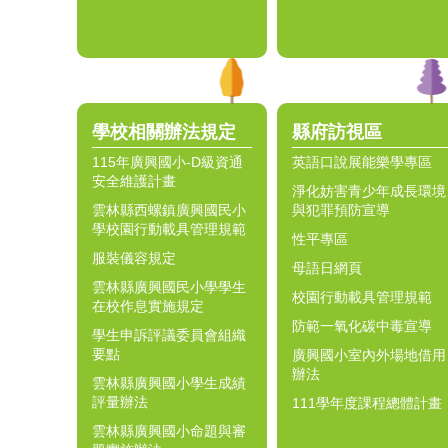
學校相關辦法規定
縣府訪視區
115年廣興國小-D級資通
英語口說展能樂學專區
安全維護計畫
淨化妨害青少年成長環境
雲林縣西螺鎮廣興國民小
與犯罪預防宣導
學校園行動載具管理規範
性平專區
服裝儀容規定
母語日網頁
雲林縣廣興國民小學學生
校園行動載具管理規範
在校作息實施規定
防範一氧化碳中毒宣導
學生申訴評議委員會組織
要點
廣興國小室內外場地借用
辦法
雲林縣廣興國小學生成績
評量辦法
111學年度課程總體計畫
雲林縣廣興國小命題與審