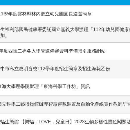
11學年度雲林縣林內鄉立幼兒園園長遴選簡章
生福利部國民健康署委託國立嘉義大學辦理「112年幼兒園健
參加。
學年度四技二專各入學管道備審資料準備指引服務網站
中市私立惠明盲校112學年度招生簡章及招生海報乙份
東海大學理學院辦理「東海科學工作坊」資訊
-國立科學工藝博物館辦理智慧穿戴裝置及自動化產線實作教師研
蝠生態館 【樂蝠．LOVE．兒童日】2023生物多樣性攤位闖關