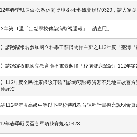
112年春季縣長盃-公教休閒桌球及羽球-競賽規程0329，請大家
12年第11週「定點學校傳染病監視週報」，請查照。
】請踴躍報名參加國立科學工藝博物館主辦之112年度「臺灣『
】請踴躍收聽國立教育廣播電臺製播「校園健康筆記」112年第
】112年度全民健康保險牙醫門診總額醫療資源不足地區改善方案-
醫師診次
縣112學年度高級中等以下學校特殊教育課程計畫撰寫說明會
112年春季縣長盃各單項競賽規程0328