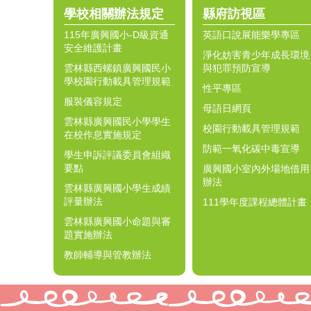
學校相關辦法規定
縣府訪視區
115年廣興國小-D級資通
英語口說展能樂學專區
安全維護計畫
淨化妨害青少年成長環境
雲林縣西螺鎮廣興國民小
與犯罪預防宣導
學校園行動載具管理規範
性平專區
服裝儀容規定
母語日網頁
雲林縣廣興國民小學學生
校園行動載具管理規範
在校作息實施規定
防範一氧化碳中毒宣導
學生申訴評議委員會組織
要點
廣興國小室內外場地借用
辦法
雲林縣廣興國小學生成績
評量辦法
111學年度課程總體計畫
雲林縣廣興國小命題與審
題實施辦法
教師輔導與管教辦法