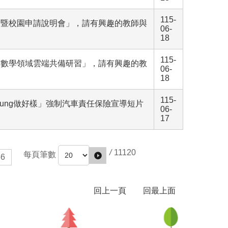
115-
習暨校園申請說明會」，請有興趣的教師與
06-
18
115-
的數學領域雲端共備研習」，請有興趣的教
06-
18
115-
ung做好樣」強制汽車責任保險宣導短片
06-
17
/
11120
每頁筆數
56
回上一頁
回最上面