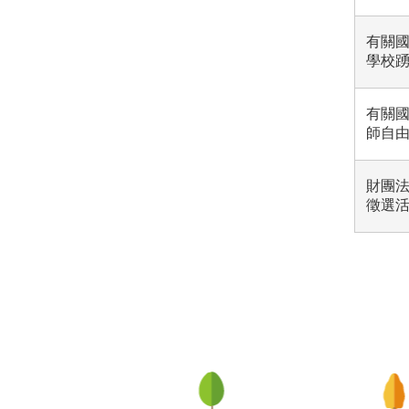
有關
學校
有關
師自
財團法
徵選
:::