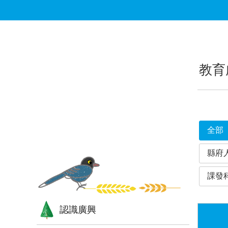
跳到主要內容區塊
:::
:::
教育
全部
縣府
課發
認識廣興