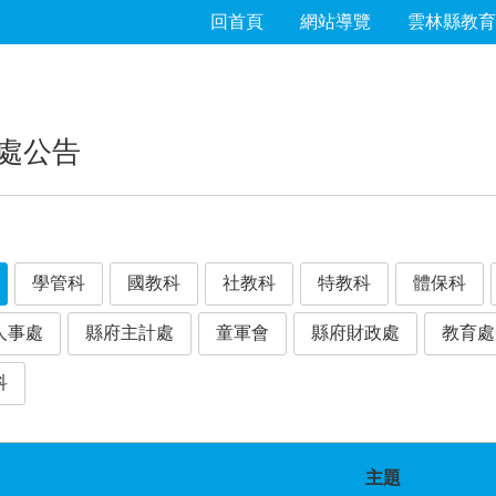
回首頁
網站導覽
雲林縣教育
處公告
學管科
國教科
社教科
特教科
體保科
人事處
縣府主計處
童軍會
縣府財政處
教育處
科
主題