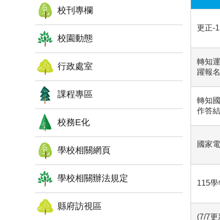
校刊專欄
更正-
校園動態
轉知運
行政處室
躍報
課程專區
轉知國
作答結
校務E化
國家電
學校相關網頁
學校相關辦法規定
115
縣府訪視區
(7/