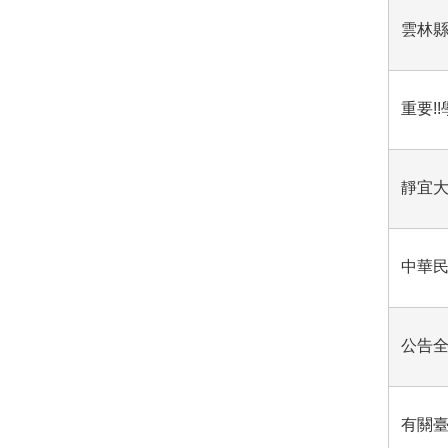
雲林縣
重要!
靜宜大
中華民
公告全
有關臺