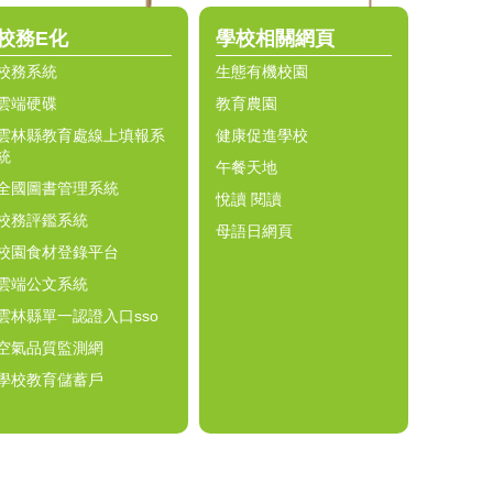
校務E化
學校相關網頁
校務系統
生態有機校園
雲端硬碟
教育農園
雲林縣教育處線上填報系
健康促進學校
統
午餐天地
全國圖書管理系統
悅讀 閱讀
校務評鑑系統
母語日網頁
校園食材登錄平台
雲端公文系統
雲林縣單一認證入口sso
空氣品質監測網
學校教育儲蓄戶