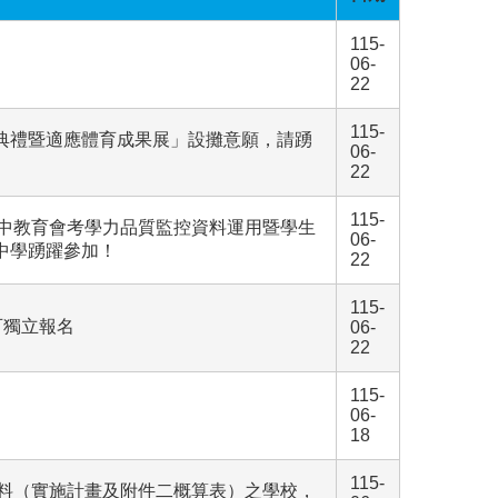
115-
06-
22
115-
獎典禮暨適應體育成果展」設攤意願，請踴
06-
22
115-
國中教育會考學力品質監控資料運用暨學生
06-
民中學踴躍參加！
22
115-
可獨立報名
06-
22
115-
06-
18
115-
章資料（實施計畫及附件二概算表）之學校，