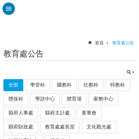
跳到主要內容區塊
進
階
搜
尋
首頁
教育處公告
教育處公告
認
識
廣
興
全部
學管科
國教科
社教科
特教科
校
刊
體保科
學諮中心
體育場
家教中心
專
欄
縣府人事處
縣府主計處
童軍會
校
園
縣府財政處
教育處處長室
文化觀光處
動
態