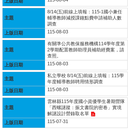
年
全
8/14(五)前線上填報：115-1國小兼任
國
輔導教師減授課鐘點費申請補助人數
運
調查
動
115-08-03
會
在
有關準公共教保服務機構114學年度第
雲
2學期配置教師助理員補助經費案，請
林
查照。
115-08-03
網
站
私立學校 8/14(五)前線上填報：115學
資
年度輔導教師聘用情形調查
料
115-08-03
開
放
雲林縣115年度國小資優學生暑期營隊
宣
「西螺謎蹤：振文書院的密卷」實境
告
解謎設計營錄取名單
隱
115-07-31
私