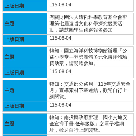
體
115-08-04
計
畫
有關財團法人遠哲科學教育基金會辦
理第七屆遠哲文創科學探究競賽活
廣
動，請鼓勵學生踴躍報名參加
興
115-08-04
國
小
轉知：國立海洋科技博物館辦理「公
生
益小學堂—弱勢團體多元化海洋體驗
活
贊助案，請踴躍參加。
點
滴
115-08-04
(臉
書)
轉知：交通部公路局「115年交通安全
月」宣導素材下載連結，歡迎自行上
廣
網閱覽。
興
115-08-04
國
小
轉知：南投縣政府辦理「國小交通安
附
全宣導手冊-低年級版」之電子檔網
設
址，歡迎自行上網閱覽。
幼