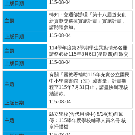
115-08-04
兒
園
轉知：交通部辦理「第十八屆道安創
臉
新貢獻獎選拔實施計畫」實施計畫，
書
請踴躍參加。
115-08-04
回
首
114學年度第2學期學生異動情形名冊
頁
請務必於115年8月6日(星期四)前繳交
網
115-08-04
站
導
有關「國教署補助115年充實公立國民
覽
中小學圖書館（室）藏書量」計畫期
程至115年7月31日止，請盡快辦理核
雲
結請款。
林
115-08-04
縣
教
縣立學校(含代用國中) 8/14(五)前回
育
傳：115學年度學校輔導人員名冊 核
網
章掃描檔
114
115-08-04