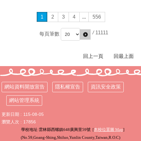
權
宣
告
1
2
3
4
...
556
資
/
11111
訊
每頁筆數
安
全
政
回上一頁
回最上面
策
網
站
管
網站資料開放宣告
隱私權宣告
資訊安全政策
理
系
網站管理系統
統
更新日期
115-08-05
瀏覽人次
17856
學校地址:雲林縣西螺鎮648廣興里59號 [
本校位置圖
Map
]
(
No.59,Goang-Shing,Shiluo,Yunlin County,Taiwan,R.O.C
)