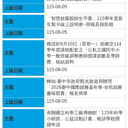
115-08-05
學
校
「智慧校園親師生平臺」115學年度新
相
生製卡線上說明會--簡報及錄影檔
關
115-08-05
辦
法
務請於8月10日（星期一）前繳交114
規
學年度課稅配套之「公私立國民中小
定
學一般班級調整教師授課節數及導師
縣
費」核結資料
府
115-08-05
訪
視
轉知-臺中市政府觀光旅遊局辦理
區
「2026臺中國際踩舞嘉年華-全民踩舞
趣味競賽」報名簡章
English
115-08-05
Version
課
有關國立科學工藝博物館「115年科學
程
小樹苗」公益活動計畫，敬請學校踴
總
躍申請