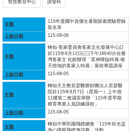
智慧教育中心
課發科
行
政
115年度國中資優生暑期探索體驗營錄
處
取名單
室
115-08-06
課
程
轉知-客家委員會客家文化發展中心訂
專
於115年8月12日(三)下午1時40分在臺
區
灣客家文 化館辦理「眾神降臨特展-敬
天惜地的客家人特展」展前專題講座
校
115-08-05
務
E
轉知天主教若瑟醫療財團法人若瑟醫
化
院於115年9月7日（星期一）上午假
11樓第二會議室舉辦「115年度早期
學
療育專業人員訓練課程」
校
相
115-08-05
關
網
轉知中華民國飛鏢總會「115年炬光盃
頁
身心障礙飛鏢邀請賽」活動